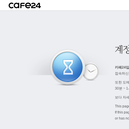
카페24입
접속하신
또한 도
30분 ~
보다 자
This pag
If this p
or has no