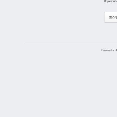
If you wo
호스
Copyright (c)